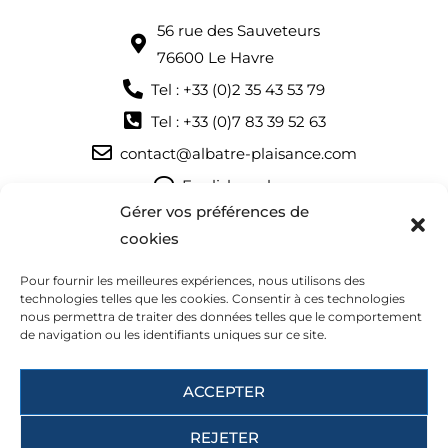
56 rue des Sauveteurs
76600 Le Havre
Tel : +33 (0)2 35 43 53 79
Tel : +33 (0)7 83 39 52 63
contact@albatre-plaisance.com
English spoken
Gérer vos préférences de
Nous vous accueillons :
cookies
du mardi au samedi
Pour fournir les meilleures expériences, nous utilisons des
9:30-12:30 et 14:00-18:00
technologies telles que les cookies. Consentir à ces technologies
nous permettra de traiter des données telles que le comportement
de navigation ou les identifiants uniques sur ce site.
ACCEPTER
© 2022-2026 Albatre Plaisance. Tous droits réservés.
Suivez nous :
REJETER