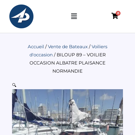
Aller
au
Menu
0
contenu
Accueil
/
Vente de Bateaux
/
Voiliers
d'occasion
/ BILOUP 89 – VOILIER
OCCASION ALBATRE PLAISANCE
NORMANDIE
🔍