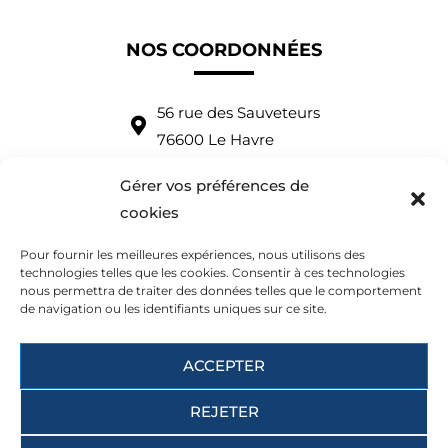
NOS COORDONNÉES
56 rue des Sauveteurs
76600 Le Havre
Tel : +33 (0)2 35 43 53 79
Gérer vos préférences de
Tel : +33 (0)7 83 39 52 63
cookies
contact@albatre-plaisance.com
Pour fournir les meilleures expériences, nous utilisons des
English spoken
technologies telles que les cookies. Consentir à ces technologies
nous permettra de traiter des données telles que le comportement
de navigation ou les identifiants uniques sur ce site.
Nous vous accueillons :
du mardi au samedi
ACCEPTER
9:30-12:30 et 14:00-18:00
REJETER