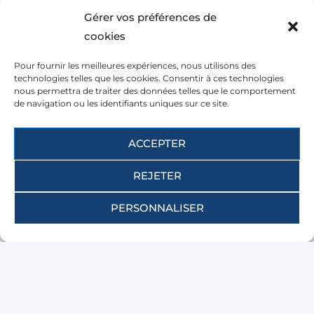
Tel : +33 (0)2 35 43 53 79
Gérer vos préférences de
Tel : +33 (0)7 83 39 52 63
cookies
contact@albatre-plaisance.com
Pour fournir les meilleures expériences, nous utilisons des
English spoken
technologies telles que les cookies. Consentir à ces technologies
nous permettra de traiter des données telles que le comportement
de navigation ou les identifiants uniques sur ce site.
Nous vous accueillons :
du mardi au samedi
ACCEPTER
9:30-12:30 et 14:00-18:00
REJETER
PERSONNALISER
© 2022-2026 Albatre Plaisance. Tous droits réservés.
Suivez nous :
F
T
Y
L
I
T
a
r
o
i
n
i
c
i
u
n
s
k