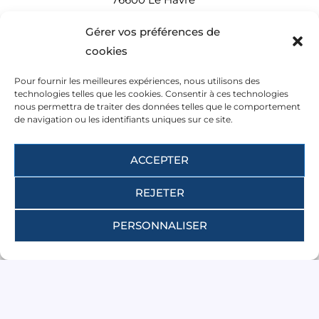
Tel : +33 (0)2 35 43 53 79
Gérer vos préférences de
Tel : +33 (0)7 83 39 52 63
cookies
contact@albatre-plaisance.com
Pour fournir les meilleures expériences, nous utilisons des
English spoken
technologies telles que les cookies. Consentir à ces technologies
nous permettra de traiter des données telles que le comportement
de navigation ou les identifiants uniques sur ce site.
Nous vous accueillons :
du mardi au samedi
ACCEPTER
9:30-12:30 et 14:00-18:00
REJETER
PERSONNALISER
© 2022-2026 Albatre Plaisance. Tous droits réservés.
Suivez nous :
F
T
Y
L
I
T
a
r
o
i
n
i