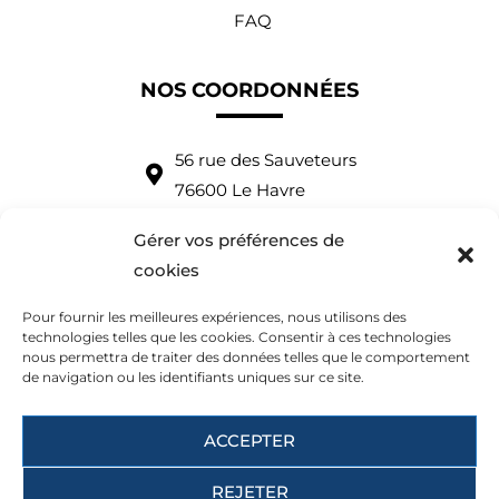
FAQ
NOS COORDONNÉES
56 rue des Sauveteurs
76600 Le Havre
Tel : +33 (0)2 35 43 53 79
Gérer vos préférences de
Tel : +33 (0)7 83 39 52 63
cookies
contact@albatre-plaisance.com
Pour fournir les meilleures expériences, nous utilisons des
English spoken
technologies telles que les cookies. Consentir à ces technologies
nous permettra de traiter des données telles que le comportement
de navigation ou les identifiants uniques sur ce site.
Nous vous accueillons :
du mardi au samedi
ACCEPTER
9:30-12:30 et 14:00-18:00
REJETER