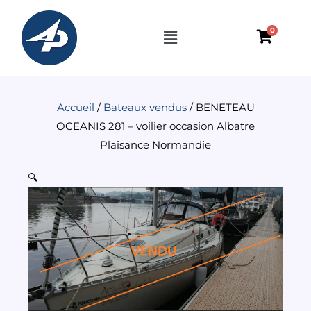
Aller
au
Menu
0
contenu
Accueil
/
Bateaux vendus
/ BENETEAU
OCEANIS 281 – voilier occasion Albatre
Plaisance Normandie
🔍