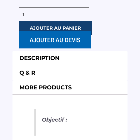
quantité
de
AJOUTER AU PANIER
CRR
-
AJOUTER AU DEVIS
Formation
individuelle
DESCRIPTION
Q & R
MORE PRODUCTS
Objectif :