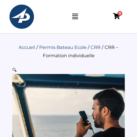
Aller
au
Menu
0
contenu
Accueil
/
Permis Bateau Ecole
/
CRR
/ CRR –
Formation individuelle
🔍