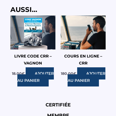
AUSSI…
LIVRE CODE CRR –
COURS EN LIGNE –
VAGNON
CRR
AJOUTER
AJOUTER
18.00
€
180.00
€
AU PANIER
AU PANIER
CERTIFIÉE
MEMBRE