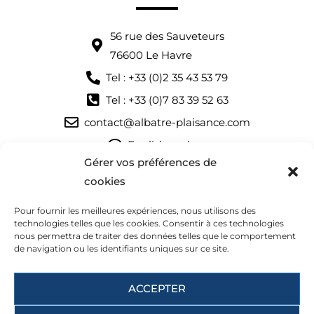
56 rue des Sauveteurs
76600 Le Havre
Tel : +33 (0)2 35 43 53 79
Tel : +33 (0)7 83 39 52 63
contact@albatre-plaisance.com
English spoken
Gérer vos préférences de
Nous vous accueillons :
cookies
du mardi au samedi
Pour fournir les meilleures expériences, nous utilisons des
9:30-12:30 et 14:00-18:00
technologies telles que les cookies. Consentir à ces technologies
nous permettra de traiter des données telles que le comportement
de navigation ou les identifiants uniques sur ce site.
ACCEPTER
© 2022-2026 Albatre Plaisance. Tous droits réservés.